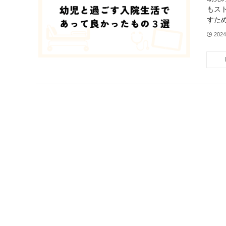
もス
すた
202