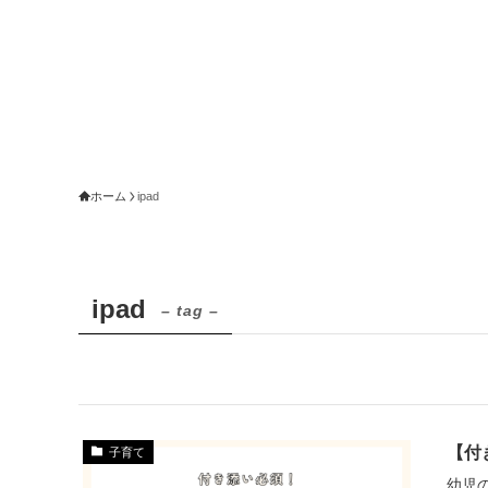
ホーム
ipad
ipad
– tag –
【付
子育て
幼児