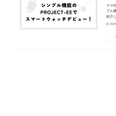
ママ
プル
紹介
202