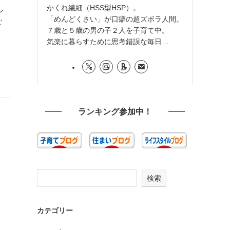
かくれ繊細（HSS型HSP）。
ン
「めんどくさい」が口癖の超ズボラ人間。
ご
７歳と５歳の男の子２人を子育て中。
気楽に暮らすために思考錯誤な毎日…
ランキング参加中！
検索
カテゴリー