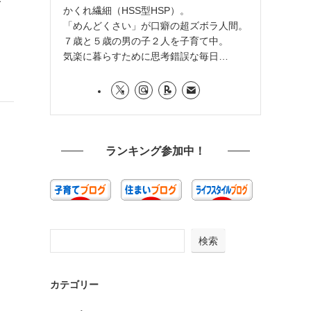
かくれ繊細（HSS型HSP）。
「めんどくさい」が口癖の超ズボラ人間。
７歳と５歳の男の子２人を子育て中。
気楽に暮らすために思考錯誤な毎日…
ランキング参加中！
検索
カテゴリー