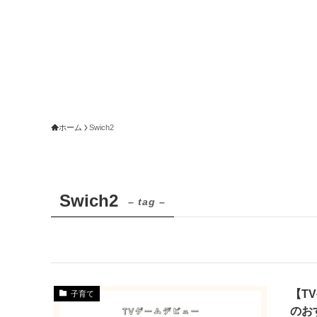
ホーム
Swich2
Swich2
– tag –
【T
子育て
のお