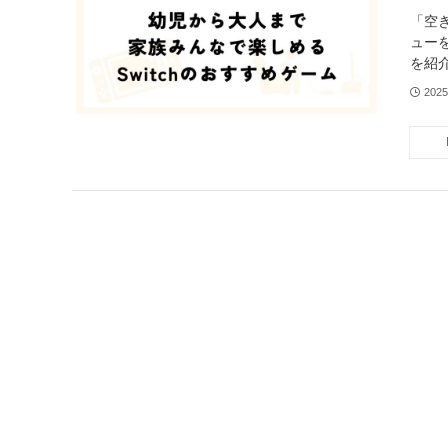
「空
ュー
を紹
202