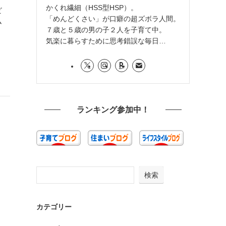
かくれ繊細（HSS型HSP）。
ビ
「めんどくさい」が口癖の超ズボラ人間。
ム
７歳と５歳の男の子２人を子育て中。
気楽に暮らすために思考錯誤な毎日…
ランキング参加中！
検索
カテゴリー