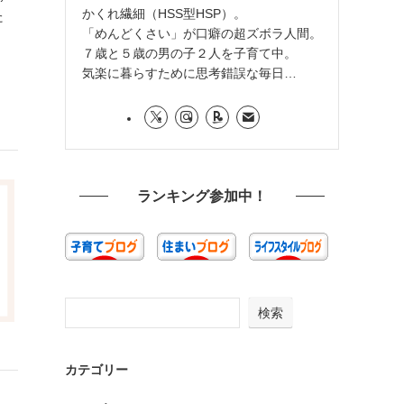
かくれ繊細（HSS型HSP）。
た
「めんどくさい」が口癖の超ズボラ人間。
７歳と５歳の男の子２人を子育て中。
気楽に暮らすために思考錯誤な毎日…
ランキング参加中！
検索
カテゴリー