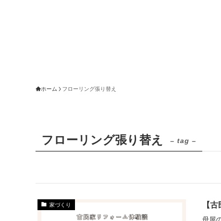
ホーム
フローリング張り替え
フローリング張り替え
– tag –
【古
家づくり
母屋