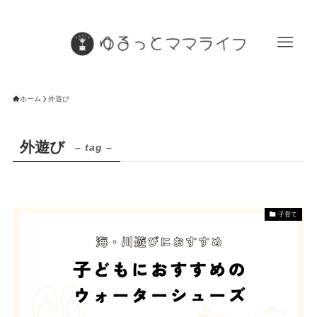
ホーム
外遊び
外遊び
– tag –
子育て