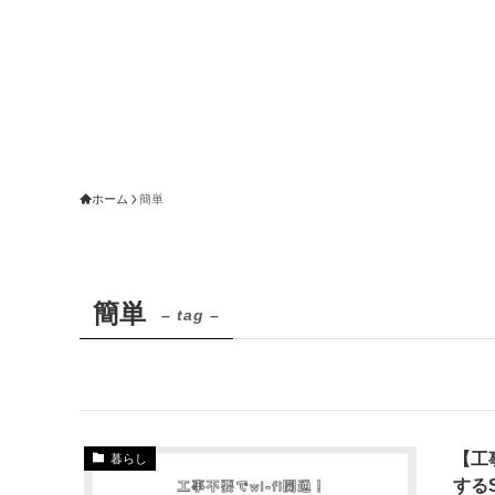
ホーム
簡単
簡単
– tag –
【工
暮らし
するS