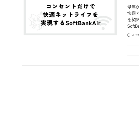
母屋
快適ネ
を契
Sof
202