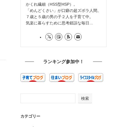
かくれ繊細（HSS型HSP）。
、
「めんどくさい」が口癖の超ズボラ人間。
』
７歳と５歳の男の子２人を子育て中。
気楽に暮らすために思考錯誤な毎日…
ランキング参加中！
検索
カテゴリー