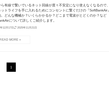
から有線で繋いでいるネット回線が度々不安定になり使えなくなるので
ットライフを手に入れるためにコンセントに繋ぐだけの『SoftBankAir
約。どんな機械か？いくらかかるか？どこまで電波がとどくのか？など
tBankAirについて詳しくご紹介します。
3年12月17日
2025年11月21日
1