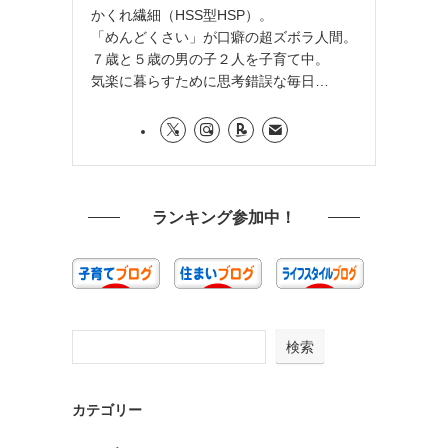
かくれ繊細（HSS型HSP）。
「めんどくさい」が口癖の超ズボラ人間。
７歳と５歳の男の子２人を子育て中。
気楽に暮らすために思考錯誤な毎日…
ランキング参加中！
検索
カテゴリー