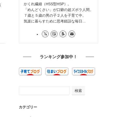
かくれ繊細（HSS型HSP）。
点
「めんどくさい」が口癖の超ズボラ人間。
７歳と５歳の男の子２人を子育て中。
気楽に暮らすために思考錯誤な毎日…
ランキング参加中！
検索
カテゴリー