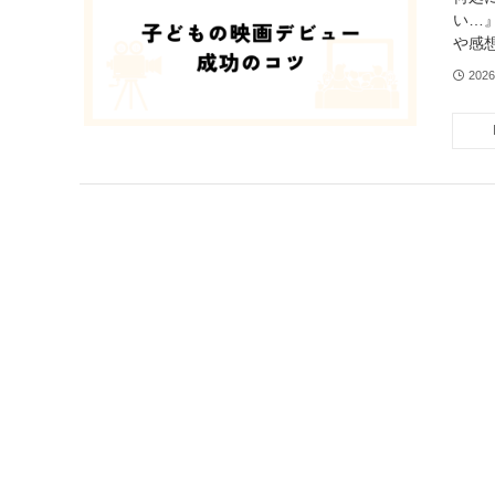
い…
や感
202