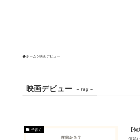
ホーム
映画デビュー
映画デビュー
– tag –
【何
子育て
何処